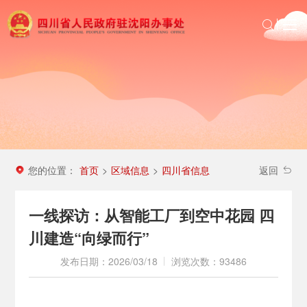
首页
政务公开
沈办动态
投资四川
区域信息
您的位置：
首页
区域信息
四川省信息
>
>
返回
农民工服务
一线探访：从智能工厂到空中花园 四
川建造“向绿而行”
发布日期：2026/03/18
浏览次数：93486