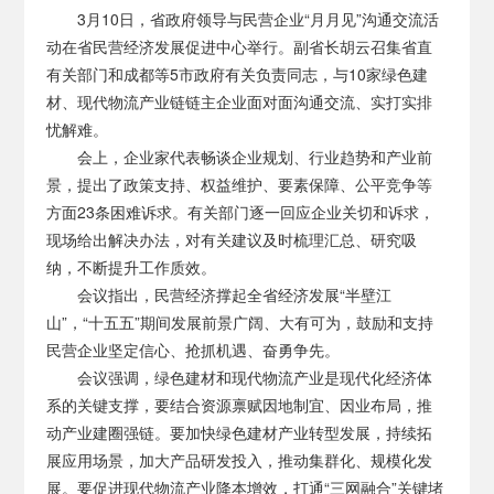
3月10日，省政府领导与民营企业“月月见”沟通交流活
动在省民营经济发展促进中心举行。副省长胡云召集省直
有关部门和成都等5市政府有关负责同志，与10家绿色建
材、现代物流产业链链主企业面对面沟通交流、实打实排
忧解难。
会上，企业家代表畅谈企业规划、行业趋势和产业前
景，提出了政策支持、权益维护、要素保障、公平竞争等
方面23条困难诉求。有关部门逐一回应企业关切和诉求，
现场给出解决办法，对有关建议及时梳理汇总、研究吸
纳，不断提升工作质效。
会议指出，民营经济撑起全省经济发展“半壁江
山”，“十五五”期间发展前景广阔、大有可为，鼓励和支持
民营企业坚定信心、抢抓机遇、奋勇争先。
会议强调，绿色建材和现代物流产业是现代化经济体
系的关键支撑，要结合资源禀赋因地制宜、因业布局，推
动产业建圈强链。要加快绿色建材产业转型发展，持续拓
展应用场景，加大产品研发投入，推动集群化、规模化发
展。要促进现代物流产业降本增效，打通“三网融合”关键堵