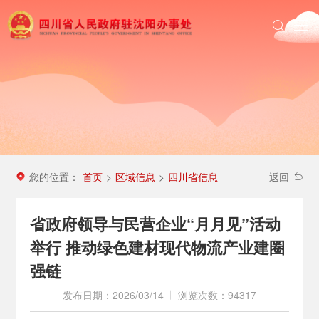
首页
政务公开
沈办动态
投资四川
区域信息
您的位置：
首页
区域信息
四川省信息
>
>
返回
农民工服务
省政府领导与民营企业“月月见”活动
举行 推动绿色建材现代物流产业建圈
强链
发布日期：2026/03/14
浏览次数：94317