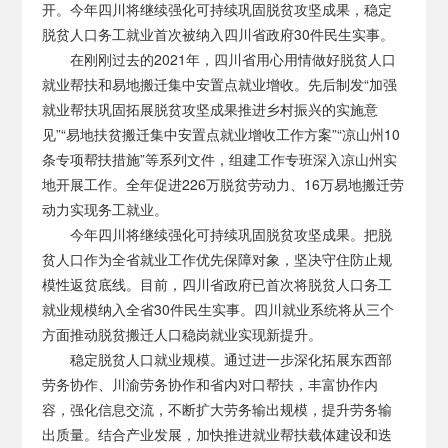
开。今年四川将继续强化可持续巩固脱贫攻坚成果，稳定
脱贫人口务工就业首次被纳入四川省政府30件民生实事。
在刚刚过去的2021年，四川省用心用情做好脱贫人口
就业帮扶和易地搬迁集中安置点就业增收。先后制发“加强
就业帮扶巩固拓展脱贫攻坚成果推进乡村振兴的实施意
见”“易地扶贫搬迁集中安置点就业增收工作方案”“凉山州10
条专项帮扶措施”等系列文件，组建工作专班深入凉山州实
地开展工作。全年促进226万脱贫劳动力、16万易地搬迁劳
动力实现务工就业。
今年四川将继续强化可持续巩固脱贫攻坚成果。把脱
贫人口作为全省就业工作优先保障对象，坚决守住防止规
模性返贫底线。目前，四川省政府已首次将脱贫人口务工
就业规模纳入全省30件民生实事。四川就业系统将从三个
方面推动脱贫搬迁人口稳岗就业实现新提升。
稳定脱贫人口就业规模。通过进一步深化拓展东西部
劳务协作、川渝劳务协作和省内对口帮扶，丰富协作内
容，强化信息交流，不断扩大劳务输出规模，提升劳务输
出质量。结合产业发展，加快推进就业帮扶载体建设和迭