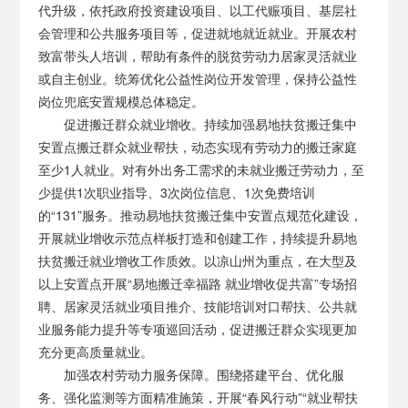
代升级，依托政府投资建设项目、以工代赈项目、基层社
会管理和公共服务项目等，促进就地就近就业。开展农村
致富带头人培训，帮助有条件的脱贫劳动力居家灵活就业
或自主创业。统筹优化公益性岗位开发管理，保持公益性
岗位兜底安置规模总体稳定。
促进搬迁群众就业增收。持续加强易地扶贫搬迁集中
安置点搬迁群众就业帮扶，动态实现有劳动力的搬迁家庭
至少1人就业。对有外出务工需求的未就业搬迁劳动力，至
少提供1次职业指导、3次岗位信息、1次免费培训
的“131”服务。推动易地扶贫搬迁集中安置点规范化建设，
开展就业增收示范点样板打造和创建工作，持续提升易地
扶贫搬迁就业增收工作质效。以凉山州为重点，在大型及
以上安置点开展“易地搬迁幸福路 就业增收促共富”专场招
聘、居家灵活就业项目推介、技能培训对口帮扶、公共就
业服务能力提升等专项巡回活动，促进搬迁群众实现更加
充分更高质量就业。
加强农村劳动力服务保障。围绕搭建平台、优化服
务、强化监测等方面精准施策，开展“春风行动”“就业帮扶